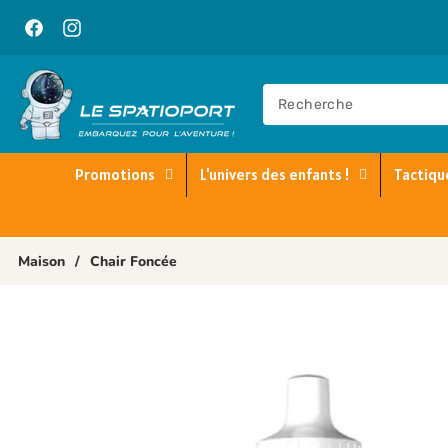
Ignorer Et
Passer Au
Contenu
Facebook
Instagram
Promotions
L'univers des enfants !
Tactiqu
Maison
/
Chair Foncée
Passer Aux
Informations
Produits