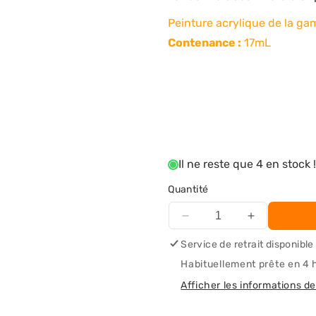
Peinture acrylique de la g
Contenance :
17mL
Il ne reste que 4 en stock 
Quantité
Réduire
Augmenter
la
la
Service de retrait disponible
quantité
quantité
Habituellement prête en 4 
de
de
Chair
Chair
Afficher les informations de
Foncée
Foncée