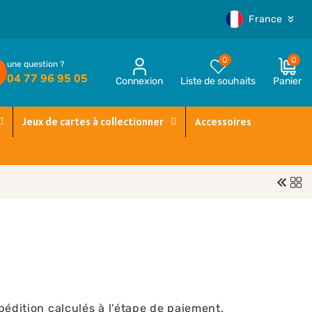
P
France
a
y
0 article
0
0
une question ?
s
04 77 96 95 05
Connexion
Liste de souhaits
Panier
Compte
/
€0,00
EUR
r
Jeux de cartes à collectionner
Accessoires
é
g
i
o
n
pédition
calculés à l'étape de paiement.