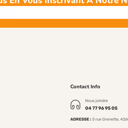
s En Vous Inscrivant À Notre N
Contact Info
Nous joindre
04 77 96 95 05
ADRESSE :
5 rue Grenette, 42