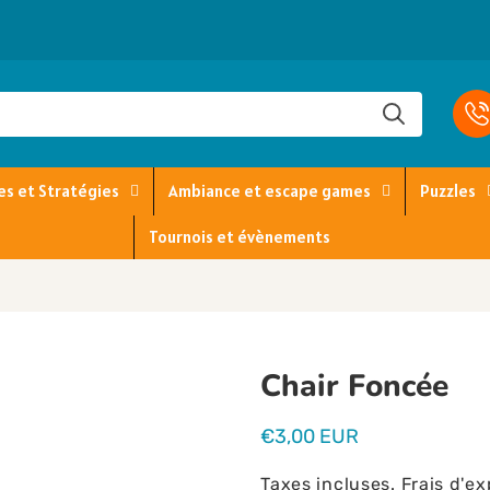
es et Stratégies
Ambiance et escape games
Puzzles
Tournois et évènements
Chair Foncée
Prix
€3,00 EUR
habituel
Taxes incluses.
Frais d'ex