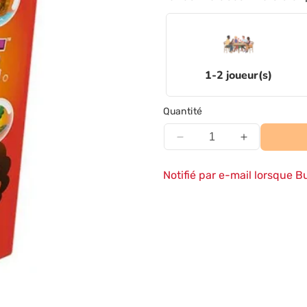
1-2
joueur(s)
Quantité
Réduire
Augmenter
la
la
quantité
quantité
Notifié par e-mail lorsque B
de
de
Bubbles
Bubbles
Stories
Stories