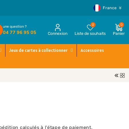
P
France
a
y
0 article
0
0
une question ?
s
04 77 96 95 05
Connexion
Liste de souhaits
Panier
Compte
/
€0,00
EUR
r
Jeux de cartes à collectionner
Accessoires
é
g
i
o
n
s
pédition
calculés à l'étape de paiement.