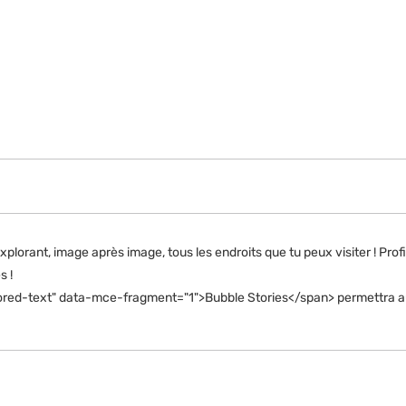
nt, image après image, tous les endroits que tu peux visiter ! Profi
s !
red-text" data-mce-fragment="1">Bubble Stories</span> permettra aux