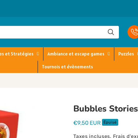
es et Stratégies
Ambiance et escape games
Puzzles
Tournois et évènements
Bubbles Storie
Prix
€9,50 EUR
Épuisé
habituel
Taxes incluses.
Frais d'ex